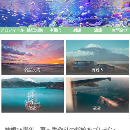
いちしんブログ
プロフィール
雑記の海
有難う
感謝
謝謝
お問合せ
雑記の海
有難う
感謝
謝謝
結婚15周年、妻へ手作りの指輪をプレゼン