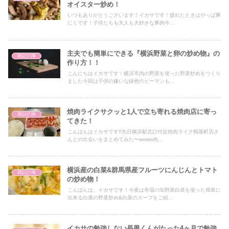
オイスター炒め！
いつもありがとうございます！イカサです！疲れたときはやっぱ豚
にくです！子供たちも大人も大好きな豚肉今...
主夫でも簡単にできる『横浜野菜と卵の炒め物』の
雑記の海
作り方！！
こんにちはイカサです！横浜市内の野菜を使った野菜炒めをつくり
ました今回は子供の嫌いな緑色のピーマンも...
焼肉ライクサクッと1人で立ち寄れる焼肉店に寄っ
雑記の海
てきた！
こんばんはイカサです!!先日横浜駅北口付近焼肉ライク鶴屋町店さ
んとの出会いをまとめてみた〜wwww先...
横浜産の白菜&群馬県産フルーツにんじんとトマト
雑記の海
の炒め物！
こんばんは、イカサです！今夜は冬場の旬野菜白菜を使った簡単に
出来る白菜の野菜炒め&白菜のスープをご紹...
イカサの勉強しない長男くんがたった4ヶ月で勉強