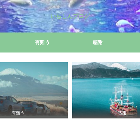
いちしんブログ
有難う
感謝
有難う
感謝