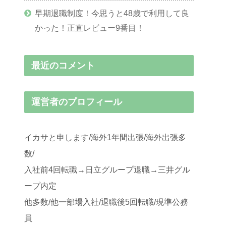
早期退職制度！今思うと48歳で利用して良
かった！正直レビュー9番目！
最近のコメント
運営者のプロフィール
イカサと申します/海外1年間出張/海外出張多
数/
入社前4回転職→日立グループ退職→三井グル
ープ内定
他多数/他一部場入社/退職後5回転職/現準公務
員