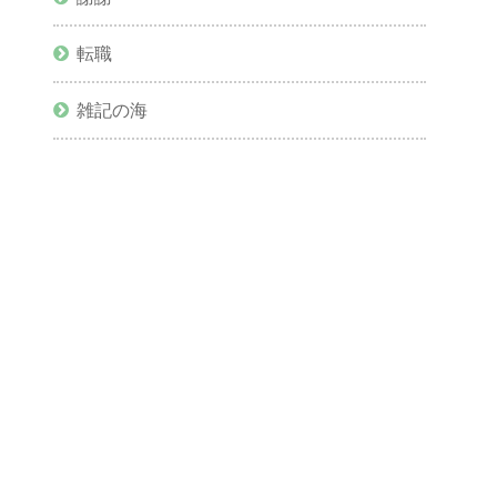
転職
雑記の海