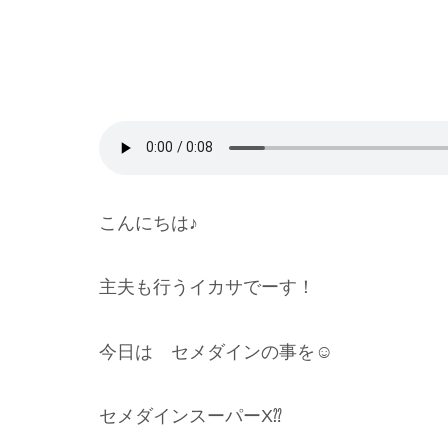
こんにちは♪
主夫も行うイカサでーす！
今日は セメダインの事を☺️
セメダインスーパーX⁇