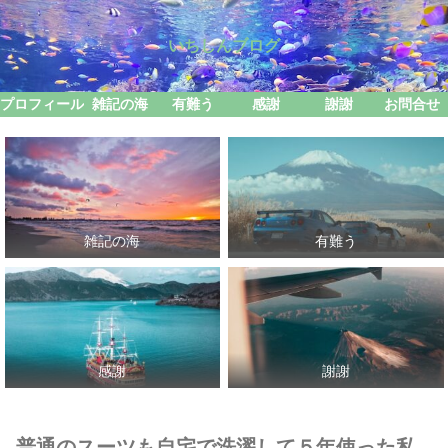
いちしんブログ
プロフィール
雑記の海
有難う
感謝
謝謝
お問合せ
雑記の海
有難う
感謝
謝謝
普通のスーツも自宅で洗濯して５年使った私